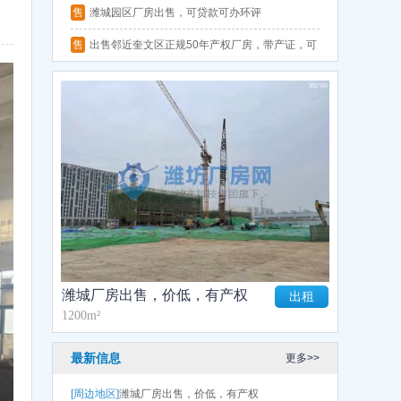
环评
售
潍城园区厂房出售，可贷款可办环评
售
出售邻近奎文区正规50年产权厂房，带产证，可
贷款可办环评
潍城厂房出售，价低，有产权
出租
1200m²
最新信息
更多>>
[周边地区]
潍城厂房出售，价低，有产权