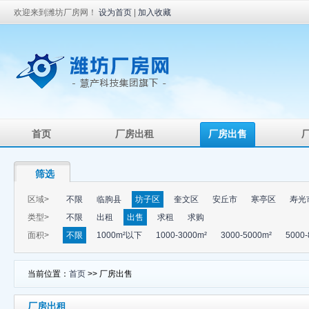
欢迎来到潍坊厂房网！
设为首页
|
加入收藏
首页
厂房出租
厂房出售
筛选
区域>
不限
临朐县
坊子区
奎文区
安丘市
寒亭区
寿光
类型>
不限
出租
出售
求租
求购
面积>
不限
1000m²以下
1000-3000m²
3000-5000m²
5000-
当前位置：
首页
>> 厂房出售
厂房出租