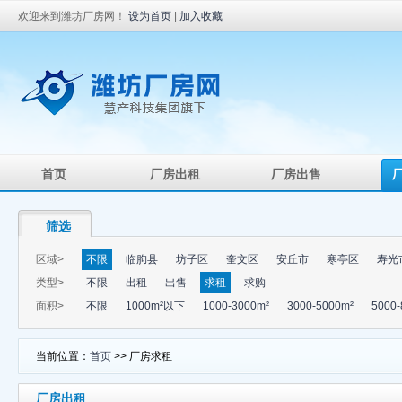
欢迎来到潍坊厂房网！
设为首页
|
加入收藏
首页
厂房出租
厂房出售
筛选
区域>
不限
临朐县
坊子区
奎文区
安丘市
寒亭区
寿光
类型>
不限
出租
出售
求租
求购
面积>
不限
1000m²以下
1000-3000m²
3000-5000m²
5000-
当前位置：
首页
>> 厂房求租
厂房出租