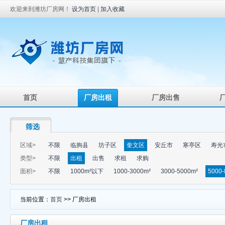
欢迎来到潍坊厂房网！
设为首页
|
加入收藏
首页
厂房出租
厂房出售
筛选
区域>
不限
临朐县
坊子区
奎文区
安丘市
寒亭区
寿光
类型>
不限
出租
出售
求租
求购
面积>
不限
1000m²以下
1000-3000m²
3000-5000m²
5000-
当前位置：
首页
>> 厂房出租
厂房出租