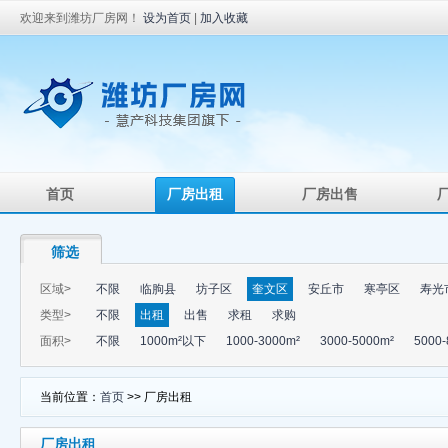
欢迎来到潍坊厂房网！
设为首页
|
加入收藏
首页
厂房出租
厂房出售
筛选
区域>
不限
临朐县
坊子区
奎文区
安丘市
寒亭区
寿光
类型>
不限
出租
出售
求租
求购
面积>
不限
1000m²以下
1000-3000m²
3000-5000m²
5000-
当前位置：
首页
>> 厂房出租
厂房出租