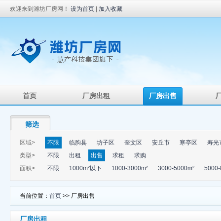
欢迎来到潍坊厂房网！
设为首页
|
加入收藏
首页
厂房出租
厂房出售
筛选
区域>
不限
临朐县
坊子区
奎文区
安丘市
寒亭区
寿光
类型>
不限
出租
出售
求租
求购
面积>
不限
1000m²以下
1000-3000m²
3000-5000m²
5000-
当前位置：
首页
>> 厂房出售
厂房出租