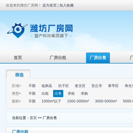
欢迎来到潍坊厂房网！
设为首页
|
加入收藏
首页
厂房出租
厂房出售
筛选
区域>
不限
临朐县
坊子区
奎文区
安丘市
寒亭区
寿光
类型>
不限
出租
出售
求租
求购
面积>
不限
1000m²以下
1000-3000m²
3000-5000m²
5000-
当前位置：
首页
>> 厂房出售
厂房出租