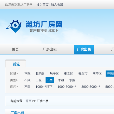
欢迎来到潍坊厂房网！
设为首页
|
加入收藏
首页
厂房出租
厂房出售
筛选
区域>
不限
临朐县
坊子区
奎文区
安丘市
寒亭区
寿光
类型>
不限
出租
出售
求租
求购
面积>
不限
1000m²以下
1000-3000m²
3000-5000m²
5000-
当前位置：
首页
>> 厂房出售
厂房出租