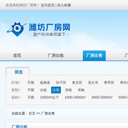
欢迎来到潍坊厂房网！
设为首页
|
加入收藏
首页
厂房出租
厂房出售
筛选
区域>
不限
临朐县
坊子区
奎文区
安丘市
寒亭区
寿光
类型>
不限
出租
出售
求租
求购
面积>
不限
1000m²以下
1000-3000m²
3000-5000m²
5000-
当前位置：
首页
>> 厂房出售
厂房出租